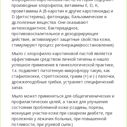
производные хлорофилла, витамины Е, D, К,
провитамины А (B-каротин и другие каротиноиды) и
D (фитостерины), фитонциды, бальзамические и
др.полезные вещества. Они оказывают
антиоксидантное, бактерицидное,
противовоспалительное и дезодорирующее
действие, активизируют защитные свойства кожи,
стимулируют процесс регенерации(восстановления).
Мыло с хлорофилло-каротиновой пастой является
эффективным средством личной гигиены и нашло
успешное применение в гинекологической практике,
т.к. подавляет патогенную микрофлору такую, как
стафилококки, стрептококки, грамм (+) и (-) палочки,
дрожжеподобные грибки, устраняет специфический
запах.
Мыло может применяться для общегигиенических и
профилактических целей, а также для улучшения
состоянии проблемной кожи (ссадины, порезы,
мокнущие участки кожи при сахарном диабете, при
пролежнях у лежачих больных, при повышенной
потливости, при угревой сыпи.)