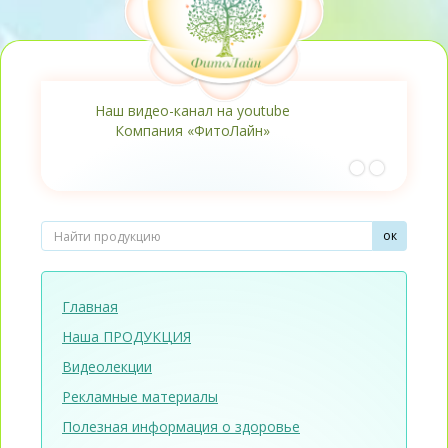
 youtube
Наши домены - ооо-фитолайн.рф - oo
Лайн»
fitoline.ru
Главная
Наша ПРОДУКЦИЯ
Видеолекции
Рекламные материалы
Полезная информация о здоровье